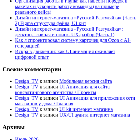
Организация работы в Figma: как навести порядок в
макетах и ускорить работу команды (на примере
реального кейса)
Дизайн интернет-магазина «Русский Разгуляйка» (Часть
2) Figma структура файла, UI-кит
Дизайн интернет-магазина «Русский Разгуляйка»:
десктоп, главная и поиск. UX-разбор (Часть 1)
Как я спроектировал систему карточек для Ozon с AI-
генерацией
Искра в движении: как UI-анимация оживляет
цифровой опыт
Свежие комментарии
Design_TV
к записи
Мобильная версия сайта
Design_TV
к записи
UI Анимация для сайта
консалтингового агентства / Проекты
Design_TV
к записи
UI Анимация для приложения сети
магазинов у дома / Главная
Design_TV
к записи
UI-kit интернет магазина
Design_TV
к записи
UX/UI аудита интернет магазина
Архивы
Июль 2026