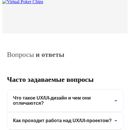
Вопросы
и ответы
Часто задаваемые вопросы
Что такое UX/UI-дизайн и чем они
отличаются?
UX (User Experience)
— это опыт пользователя,
Как проходит работа над UX/UI-проектом?
проектирование удобных и логичных интерфейсов: