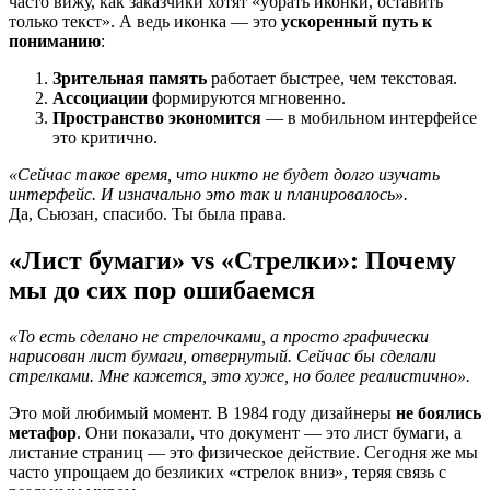
часто вижу, как заказчики хотят «убрать иконки, оставить
только текст». А ведь иконка — это
ускоренный путь к
пониманию
:
Зрительная память
работает быстрее, чем текстовая.
Ассоциации
формируются мгновенно.
Пространство экономится
— в мобильном интерфейсе
это критично.
«Сейчас такое время, что никто не будет долго изучать
интерфейс. И изначально это так и планировалось».
Да, Сьюзан, спасибо. Ты была права.
«Лист бумаги» vs «Стрелки»: Почему
мы до сих пор ошибаемся
«То есть сделано не стрелочками, а просто графически
нарисован лист бумаги, отвернутый. Сейчас бы сделали
стрелками. Мне кажется, это хуже, но более реалистично».
Это мой любимый момент. В 1984 году дизайнеры
не боялись
метафор
. Они показали, что документ — это лист бумаги, а
листание страниц — это физическое действие. Сегодня же мы
часто упрощаем до безликих «стрелок вниз», теряя связь с