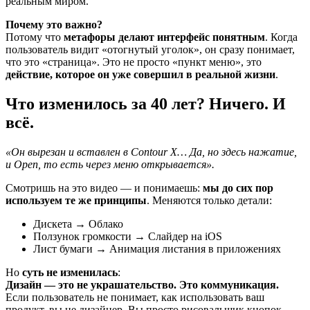
реальным миром.
Почему это важно?
Потому что
метафоры делают интерфейс понятным
. Когда
пользователь видит «отогнутый уголок», он сразу понимает,
что это «страница». Это не просто «пункт меню», это
действие, которое он уже совершил в реальной жизни
.
Что изменилось за 40 лет? Ничего. И
всё.
«Он вырезан и вставлен в Contour X… Да, но здесь нажатие,
и Open, то есть через меню открывается».
Смотришь на это видео — и понимаешь:
мы до сих пор
используем те же принципы
. Меняются только детали:
Дискета → Облако
Ползунок громкости → Слайдер на iOS
Лист бумаги → Анимация листания в приложениях
Но
суть не изменилась
:
Дизайн — это не украшательство. Это коммуникация.
Если пользователь не понимает, как использовать ваш
продукт, вы не дизайнер. Вы просто рисовальщик кнопок.