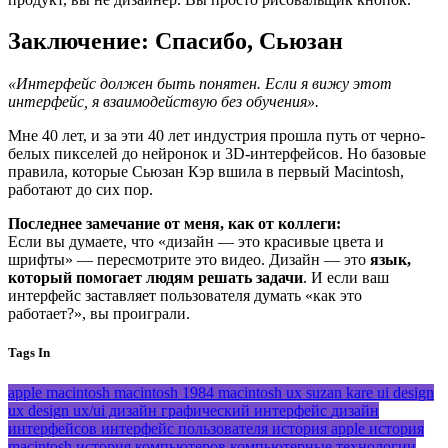
Заключение: Спасибо, Сьюзан
«Интерфейс должен быть понятен. Если я вижу этот
интерфейс, я взаимодействую без обучения».
Мне 40 лет, и за эти 40 лет индустрия прошла путь от черно-
белых пикселей до нейронок и 3D-интерфейсов. Но базовые
правила, которые Сьюзан Кэр вшила в первый Macintosh,
работают до сих пор.
Последнее замечание от меня, как от коллеги:
Если вы думаете, что «дизайн — это красивые цвета и
шрифты» — пересмотрите это видео. Дизайн — это
язык,
который помогает людям решать задачи
. И если ваш
интерфейс заставляет пользователя думать «как это
работает?», вы проиграли.
Tags In
apple macintosh
macintosh 1984
macintosh ux
suzan kare
ui design
ux design
ux/ui дизайн
графический интерфейс
дизайн
интерфейсов
интерфейс пользователя
история apple
история
macintosh
история компьютеров
компьютерные технологии