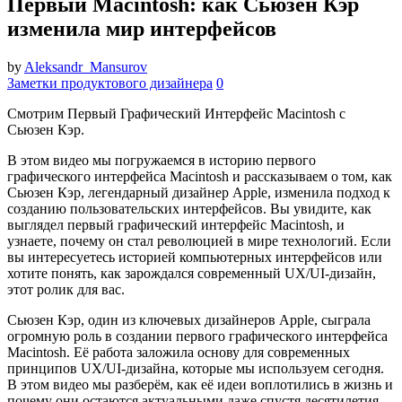
Первый Macintosh: как Сьюзен Кэр
изменила мир интерфейсов
by
Aleksandr_Mansurov
Заметки продуктового дизайнера
0
Смотрим Первый Графический Интерфейс Macintosh с
Сьюзен Кэр.
В этом видео мы погружаемся в историю первого
графического интерфейса Macintosh и рассказываем о том, как
Сьюзен Кэр, легендарный дизайнер Apple, изменила подход к
созданию пользовательских интерфейсов. Вы увидите, как
выглядел первый графический интерфейс Macintosh, и
узнаете, почему он стал революцией в мире технологий. Если
вы интересуетесь историей компьютерных интерфейсов или
хотите понять, как зарождался современный UX/UI-дизайн,
этот ролик для вас.
Сьюзен Кэр, один из ключевых дизайнеров Apple, сыграла
огромную роль в создании первого графического интерфейса
Macintosh. Её работа заложила основу для современных
принципов UX/UI-дизайна, которые мы используем сегодня.
В этом видео мы разберём, как её идеи воплотились в жизнь и
почему они остаются актуальными даже спустя десятилетия.