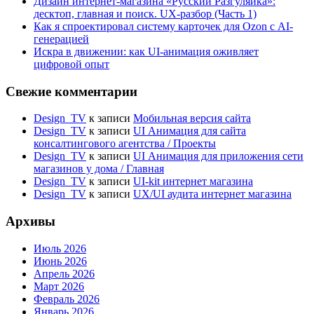
Дизайн интернет-магазина «Русский Разгуляйка»:
десктоп, главная и поиск. UX-разбор (Часть 1)
Как я спроектировал систему карточек для Ozon с AI-
генерацией
Искра в движении: как UI-анимация оживляет
цифровой опыт
Свежие комментарии
Design_TV
к записи
Мобильная версия сайта
Design_TV
к записи
UI Анимация для сайта
консалтингового агентства / Проекты
Design_TV
к записи
UI Анимация для приложения сети
магазинов у дома / Главная
Design_TV
к записи
UI-kit интернет магазина
Design_TV
к записи
UX/UI аудита интернет магазина
Архивы
Июль 2026
Июнь 2026
Апрель 2026
Март 2026
Февраль 2026
Январь 2026