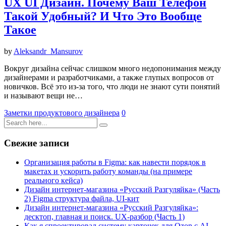
UX UI Дизайн. Почему Ваш Телефон
Такой Удобный? И Что Это Вообще
Такое
by
Aleksandr_Mansurov
Вокруг дизайна сейчас слишком много недопонимания между
дизайнерами и разработчиками, а также глупых вопросов от
новичков. Всё это из-за того, что люди не знают сути понятий
и называют вещи не…
Заметки продуктового дизайнера
0
Свежие записи
Организация работы в Figma: как навести порядок в
макетах и ускорить работу команды (на примере
реального кейса)
Дизайн интернет-магазина «Русский Разгуляйка» (Часть
2) Figma структура файла, UI-кит
Дизайн интернет-магазина «Русский Разгуляйка»:
десктоп, главная и поиск. UX-разбор (Часть 1)
Как я спроектировал систему карточек для Ozon с AI-