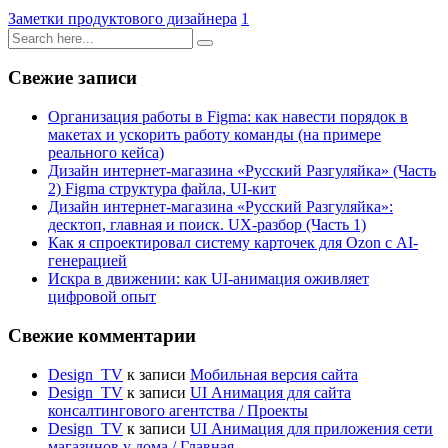
Заметки продуктового дизайнера
1
Свежие записи
Организация работы в Figma: как навести порядок в
макетах и ускорить работу команды (на примере
реального кейса)
Дизайн интернет-магазина «Русский Разгуляйка» (Часть
2) Figma структура файла, UI-кит
Дизайн интернет-магазина «Русский Разгуляйка»:
десктоп, главная и поиск. UX-разбор (Часть 1)
Как я спроектировал систему карточек для Ozon с AI-
генерацией
Искра в движении: как UI-анимация оживляет
цифровой опыт
Свежие комментарии
Design_TV
к записи
Мобильная версия сайта
Design_TV
к записи
UI Анимация для сайта
консалтингового агентства / Проекты
Design_TV
к записи
UI Анимация для приложения сети
магазинов у дома / Главная