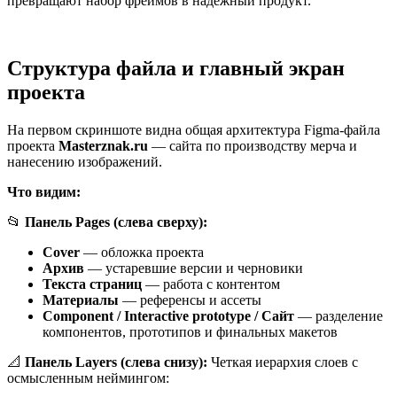
превращают набор фреймов в надежный продукт.
Структура файла и главный экран
проекта
На первом скриншоте видна общая архитектура Figma-файла
проекта
Masterznak.ru
— сайта по производству мерча и
нанесению изображений.
Что видим:
📂
Панель Pages (слева сверху):
Cover
— обложка проекта
Архив
— устаревшие версии и черновики
Текста страниц
— работа с контентом
Материалы
— референсы и ассеты
Component / Interactive prototype / Сайт
— разделение
компонентов, прототипов и финальных макетов
📐
Панель Layers (слева снизу):
Четкая иерархия слоев с
осмысленным неймингом: