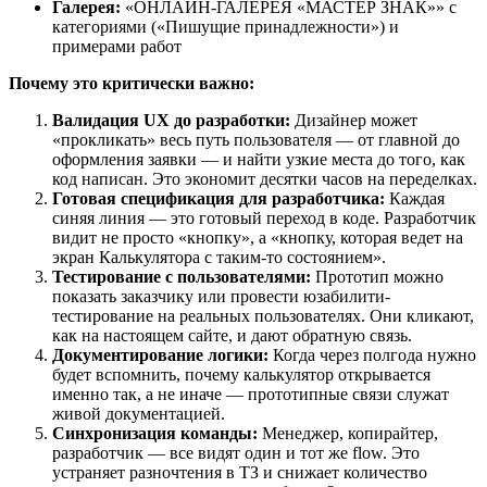
Галерея:
«ОНЛАЙН-ГАЛЕРЕЯ «МАСТЕР ЗНАК»» с
категориями («Пишущие принадлежности») и
примерами работ
Почему это критически важно:
Валидация UX до разработки:
Дизайнер может
«прокликать» весь путь пользователя — от главной до
оформления заявки — и найти узкие места до того, как
код написан. Это экономит десятки часов на переделках.
Готовая спецификация для разработчика:
Каждая
синяя линия — это готовый переход в коде. Разработчик
видит не просто «кнопку», а «кнопку, которая ведет на
экран Калькулятора с таким-то состоянием».
Тестирование с пользователями:
Прототип можно
показать заказчику или провести юзабилити-
тестирование на реальных пользователях. Они кликают,
как на настоящем сайте, и дают обратную связь.
Документирование логики:
Когда через полгода нужно
будет вспомнить, почему калькулятор открывается
именно так, а не иначе — прототипные связи служат
живой документацией.
Синхронизация команды:
Менеджер, копирайтер,
разработчик — все видят один и тот же flow. Это
устраняет разночтения в ТЗ и снижает количество