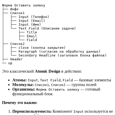
Форма Оставить заявку
├── Инфо
├── Список1
│   ├── Input (Телефон)
│   ├── Input (Email)
│   ├── Input (Имя)
│   └── Text Field (Описание задачи)
│       ├── Title
│       ├── Email
│       └── Field
├── Список2
│   ├── close (кнопка закрытия)
│   ├── Paragraph (согласие на обработку данных)
│   └── Secondary Headline (заголовок блока файлов)
├── Header
── up
Это классический
Atomic Design
в действии:
Атомы:
,
,
— базовые элементы
Input
Text Field
Field
Молекулы:
,
— группы полей
Список1
Список2
Организмы:
— готовый
Форма Оставить заявку
функциональный блок
Почему это важно:
Переиспользуемость:
Компонент
используется не
Input