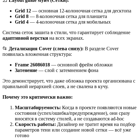
📐
Layout guide styles (Сетки):
Grid 12
— основная 12-колоночная сетка для десктопа
Grid 8
— 8-колоночная сетка для планшета
Grid 4
— 4-колоночная сетка для мобильных
Система сеток зашита в стили, что гарантирует соблюдение
адаптивной верстки
на всех экранах.
📂
Детализация Cover (слева снизу):
В разделе Cover
появилась вложенная структура:
Frame 26086018
— основной фрейм обложки
Затенение
— слой с затемнением фона
Это демонстрирует, что даже обложка проекта организована с
правильной иерархией слоев, а не свалена в кучу.
Почему это критически важно:
Масштабируемость:
Когда в проекте появляются новые
состояния (успех/ошибка/предупреждение), они сразу
вносятся в систему стилей, а не создаваются ad-hoc
Скорость работы:
Дизайнер не тратит время на подбор
параметров тени или создание новой сетки — всё уже
готово