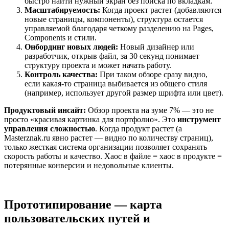
быстро найти нужный экран без поиска по вкладкам.
Масштабируемость:
Когда проект растет (добавляются
новые страницы, компоненты), структура остается
управляемой благодаря четкому разделению на Pages,
Components и стили.
Онбординг новых людей:
Новый дизайнер или
разработчик, открыв файл, за 30 секунд понимает
структуру проекта и может начать работу.
Контроль качества:
При таком обзоре сразу видно,
если какая-то страница выбивается из общего стиля
(например, использует другой размер шрифта или цвет).
Продуктовый инсайт:
Обзор проекта на зуме 7% — это не
просто «красивая картинка для портфолио». Это
инструмент
управления сложностью
. Когда продукт растет (а
Masterznak.ru явно растет — видно по количеству страниц),
только жесткая система организации позволяет сохранять
скорость работы и качество. Хаос в файле = хаос в продукте =
потерянные конверсии и недовольные клиенты.
Прототипирование — карта
пользовательских путей и