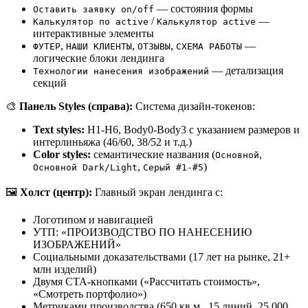
— состояния формы
Оставить заявку on/off
/
—
Калькулятор по active
Калькулятор active
интерактивные элементы
,
,
,
—
ФУТЕР
НАШИ КЛИЕНТЫ
ОТЗЫВЫ
СХЕМА РАБОТЫ
логические блоки лендинга
— детализация
Технологии нанесения изображений
секций
🎨
Панель Styles (справа):
Система дизайн-токенов:
Text styles:
H1-H6, Body0-Body3 с указанием размеров и
интерлиньяжа (46/60, 38/52 и т.д.)
Color styles:
семантические названия (
,
Основной
,
)
Основной Dark/Light
Серый #1-#5
🖼️
Холст (центр):
Главный экран лендинга с:
Логотипом и навигацией
УТП: «ПРОИЗВОДСТВО ПО НАНЕСЕНИЮ
ИЗОБРАЖЕНИЙ»
Социальными доказательствами (17 лет на рынке, 21+
млн изделий)
Двумя CTA-кнопками («Рассчитать стоимость»,
«Смотреть портфолио»)
Метриками производства (650 кв.м., 15 линий, 25 000