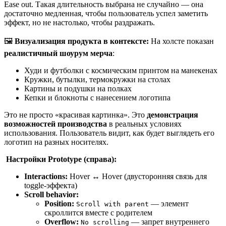
Ease out. Такая длительность выбрана не случайно — она
достаточно медленная, чтобы пользователь успел заметить
эффект, но не настолько, чтобы раздражать.
🖼️
Визуализация продукта в контексте:
На холсте показан
реалистичный шоурум мерча
:
Худи и футболки с космическим принтом на манекенах
Кружки, бутылки, термокружки на столах
Картины и подушки на полках
Кепки и блокноты с нанесением логотипа
Это не просто «красивая картинка». Это
демонстрация
возможностей производства
в реальных условиях
использования. Пользователь видит, как будет выглядеть его
логотип на разных носителях.
️
Настройки Prototype (справа):
Interactions:
Hover ↔ Hover (двусторонняя связь для
toggle-эффекта)
Scroll behavior:
Position:
— элемент
Scroll with parent
скроллится вместе с родителем
Overflow:
— запрет внутреннего
No scrolling