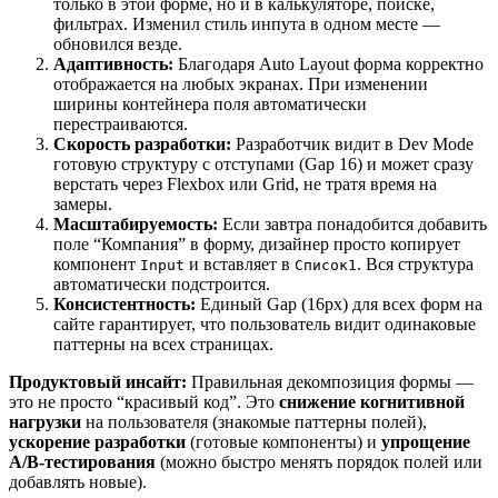
только в этой форме, но и в калькуляторе, поиске,
фильтрах. Изменил стиль инпута в одном месте —
обновился везде.
Адаптивность:
Благодаря Auto Layout форма корректно
отображается на любых экранах. При изменении
ширины контейнера поля автоматически
перестраиваются.
Скорость разработки:
Разработчик видит в Dev Mode
готовую структуру с отступами (Gap 16) и может сразу
верстать через Flexbox или Grid, не тратя время на
замеры.
Масштабируемость:
Если завтра понадобится добавить
поле “Компания” в форму, дизайнер просто копирует
компонент
и вставляет в
. Вся структура
Input
Список1
автоматически подстроится.
Консистентность:
Единый Gap (16px) для всех форм на
сайте гарантирует, что пользователь видит одинаковые
паттерны на всех страницах.
Продуктовый инсайт:
Правильная декомпозиция формы —
это не просто “красивый код”. Это
снижение когнитивной
нагрузки
на пользователя (знакомые паттерны полей),
ускорение разработки
(готовые компоненты) и
упрощение
A/B-тестирования
(можно быстро менять порядок полей или
добавлять новые).