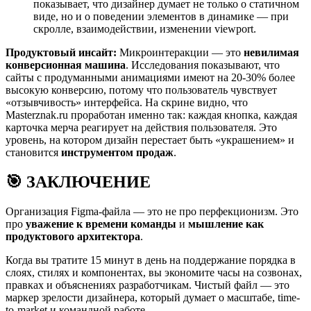
показывает, что дизайнер думает не только о статичном
виде, но и о поведении элементов в динамике — при
скролле, взаимодействии, изменении viewport.
Продуктовый инсайт:
Микроинтеракции — это
невилимая
конверсионная машина
. Исследования показывают, что
сайты с продуманными анимациями имеют на 20-30% более
высокую конверсию, потому что пользователь чувствует
«отзывчивость» интерфейса. На скрине видно, что
Masterznak.ru проработан именно так: каждая кнопка, каждая
карточка мерча реагирует на действия пользователя. Это
уровень, на котором дизайн перестает быть «украшением» и
становится
инструментом продаж
.
🎯 ЗАКЛЮЧЕНИЕ
Организация Figma-файла — это не про перфекционизм. Это
про
уважение к времени команды
и
мышление как
продуктового архитектора
.
Когда вы тратите 15 минут в день на поддержание порядка в
слоях, стилях и компонентах, вы экономите часы на созвонах,
правках и объяснениях разработчикам. Чистый файл — это
маркер зрелости дизайнера, который думает о масштабе, time-
to-market и командной работе.