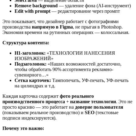
Select area
— выделение области
Remove background
— удаление фона (AI-инструмент)
Edit with prompt
— редактирование через промпт
Это показывает, что дизайнер работает с фотографиями
производства
напрямую в Figma
, не прыгая в Photoshop.
Экономия времени на рутинных операциях — колоссальная.
Структура контента:
H1-заголовок:
«ТЕХНОЛОГИИ НАНЕСЕНИЯ
ИЗОБРАЖЕНИЙ»
Подзаголовок:
«Наших возможностей достаточно,
чтобы обработать 90% ассортимента рекламно-
сувенирного…»
Сетка карточек:
Тампопечать, УФ-печать, УФ-печать
на цилиндрах и т.д.
Каждая карточка содержит
фото реального
производственного процесса
+
название технологии
. Это не
просто красиво — это работает на
доверие пользователя
(показываем реальное производство) и
SEO
(текстовые
подписи индексируются).
Почему это важно: