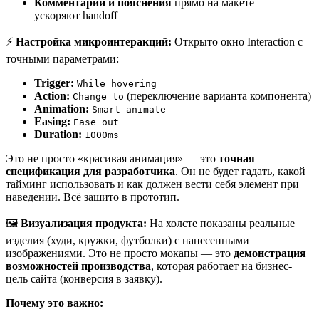
Комментарии и пояснения
прямо на макете —
ускоряют handoff
⚡
Настройка микроинтеракций:
Открыто окно Interaction с
точными параметрами:
Trigger:
While hovering
Action:
(переключение варианта компонента)
Change to
Animation:
Smart animate
Easing:
Ease out
Duration:
1000ms
Это не просто «красивая анимация» — это
точная
спецификация для разработчика
. Он не будет гадать, какой
тайминг использовать и как должен вести себя элемент при
наведении. Всё зашито в прототип.
🖼️
Визуализация продукта:
На холсте показаны реальные
изделия (худи, кружки, футболки) с нанесенными
изображениями. Это не просто мокапы — это
демонстрация
возможностей производства
, которая работает на бизнес-
цель сайта (конверсия в заявку).
Почему это важно: