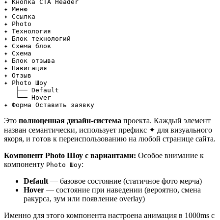
✦ Кнопка CTA Header
✦ Меню
✦ Ссылка
✦ Photo
✦ Технология
✦ Блок технологий
✦ Схема блок
✦ Схема
✦ Блок отзыва
✦ Навигация
✦ Отзыв
✦ Photo Шоу
   ├── Default
   └── Hover
✦ Форма Оставить заявку
Это
полноценная дизайн-система
проекта. Каждый элемент
назван семантически, использует префикс ✦ для визуального
якоря, и готов к переиспользованию на любой странице сайта.
Компонент Photo Шоу с вариантами:
Особое внимание к
компоненту
:
Photo Шоу
Default
— базовое состояние (статичное фото мерча)
Hover
— состояние при наведении (вероятно, смена
ракурса, зум или появление overlay)
Именно для этого компонента настроена анимация в 1000ms с