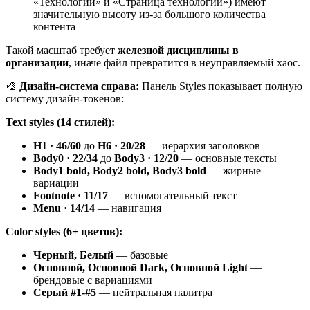
«Технологии» и «Страница технологии») имеют
значительную высоту из-за большого количества
контента
Такой масштаб требует
железной дисциплины в
организации
, иначе файл превратится в неуправляемый хаос.
🎨
Дизайн-система справа:
Панель Styles показывает полную
систему дизайн-токенов:
Text styles (14 стилей):
H1 · 46/60
до
H6 · 20/28
— иерархия заголовков
Body0 · 22/34
до
Body3 · 12/20
— основные тексты
Body1 bold, Body2 bold, Body3 bold
— жирные
вариации
Footnote · 11/17
— вспомогательный текст
Menu · 14/14
— навигация
Color styles (6+ цветов):
Черный, Белый
— базовые
Основной, Основной Dark, Основной Light
—
брендовые с вариациями
Серый #1-#5
— нейтральная палитра