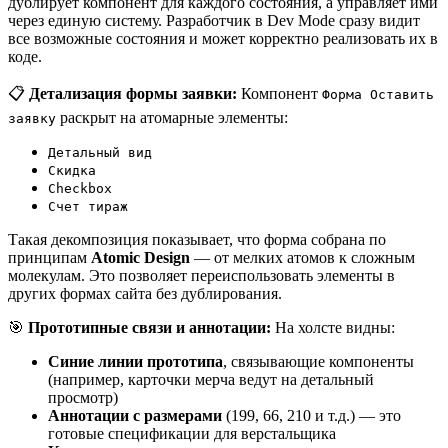
дублирует компонент для каждого состояния, а управляет ими
через единую систему. Разработчик в Dev Mode сразу видит
все возможные состояния и может корректно реализовать их в
коде.
📋
Детализация формы заявки:
Компонент
Форма Оставить
раскрыт на атомарные элементы:
заявку
Детальный вид
Скидка
Checkbox
Счет тираж
Такая декомпозиция показывает, что форма собрана по
принципам
Atomic Design
— от мелких атомов к сложным
молекулам. Это позволяет переиспользовать элементы в
других формах сайта без дублирования.
🎯
Прототипные связи и аннотации:
На холсте видны:
Синие линии прототипа
, связывающие компоненты
(например, карточки мерча ведут на детальный
просмотр)
Аннотации с размерами
(199, 66, 210 и т.д.) — это
готовые спецификации для верстальщика