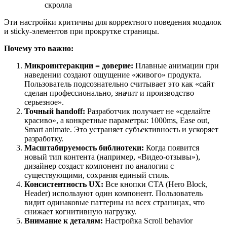
скролла
Эти настройки критичны для корректного поведения модалок
и sticky-элементов при прокрутке страницы.
Почему это важно:
Микроинтеракции = доверие:
Плавные анимации при
наведении создают ощущение «живого» продукта.
Пользователь подсознательно считывает это как «сайт
сделан профессионально, значит и производство
серьезное».
Точный handoff:
Разработчик получает не «сделайте
красиво», а конкретные параметры: 1000ms, Ease out,
Smart animate. Это устраняет субъективность и ускоряет
разработку.
Масштабируемость библиотеки:
Когда появится
новый тип контента (например, «Видео-отзывы»),
дизайнер создаст компонент по аналогии с
существующими, сохраняя единый стиль.
Консистентность UX:
Все кнопки CTA (Hero Block,
Header) используют один компонент. Пользователь
видит одинаковые паттерны на всех страницах, что
снижает когнитивную нагрузку.
Внимание к деталям:
Настройка Scroll behavior