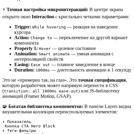
⚡
Точная настройка микроинтеракций:
В центре экрана
открыто окно
Interaction
с кристально четкими параметрами:
Trigger:
— реакция на наведение
While hovering
курсора
Action:
— переключение на другой вариант
Change to
компонента
Property 1:
— целевое состояние
Hover
Animation:
— умная анимация с
Smart animate
интерполяцией свойств
Easing:
— плавное замедление в конце
Ease out
Duration:
— длительность анимации в 1 секунду
1000ms
Это не «примерно так, на глаз». Это
точная спецификация
,
которую разработчик может напрямую перенести в CSS
(
) или JS-библиотеку
transition: all 1000ms ease-out
анимаций (Framer Motion, GSAP).
🧩
Богатая библиотека компонентов:
В панели Layers видна
внушительная коллекция переиспользуемых элементов:
✦ Показатель
 Кнопка CTA Hero Block
✦ Теги-фильтры