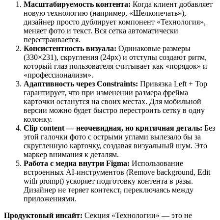
Масштабируемость контента:
Когда клиент добавляет
новую технологию (например, «Шелкопечать»),
дизайнер просто дублирует компонент «Технология»,
меняет фото и текст. Вся сетка автоматически
перестраивается.
Консистентность визуала:
Одинаковые размеры
(330×231), скругления (24px) и отступы создают ритм,
который глаз пользователя считывает как «порядок» и
«профессионализм».
Адаптивность через Constraints:
Привязка Left + Top
гарантирует, что при изменении размера фрейма
карточки останутся на своих местах. Для мобильной
версии можно будет быстро перестроить сетку в одну
колонку.
Clip content — неочевидная, но критичная деталь:
Без
этой галочки фото с острыми углами вылезало бы за
скругленную карточку, создавая визуальный шум. Это
маркер внимания к деталям.
Работа с медиа внутри Figma:
Использование
встроенных AI-инструментов (Remove background, Edit
with prompt) ускоряет подготовку контента в разы.
Дизайнер не теряет контекст, переключаясь между
приложениями.
Продуктовый инсайт:
Секция «Технологии» — это не