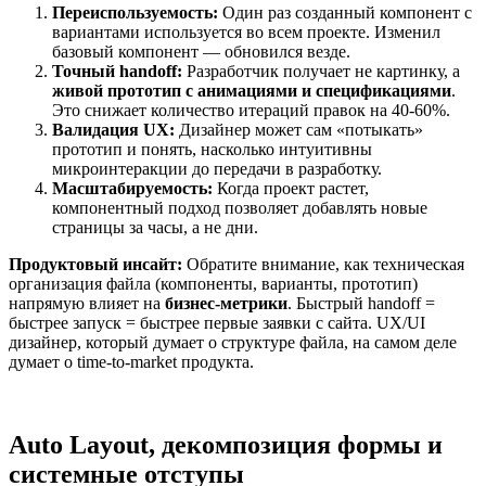
Переиспользуемость:
Один раз созданный компонент с
вариантами используется во всем проекте. Изменил
базовый компонент — обновился везде.
Точный handoff:
Разработчик получает не картинку, а
живой прототип с анимациями и спецификациями
.
Это снижает количество итераций правок на 40-60%.
Валидация UX:
Дизайнер может сам «потыкать»
прототип и понять, насколько интуитивны
микроинтеракции до передачи в разработку.
Масштабируемость:
Когда проект растет,
компонентный подход позволяет добавлять новые
страницы за часы, а не дни.
Продуктовый инсайт:
Обратите внимание, как техническая
организация файла (компоненты, варианты, прототип)
напрямую влияет на
бизнес-метрики
. Быстрый handoff =
быстрее запуск = быстрее первые заявки с сайта. UX/UI
дизайнер, который думает о структуре файла, на самом деле
думает о time-to-market продукта.
Auto Layout, декомпозиция формы и
системные отступы