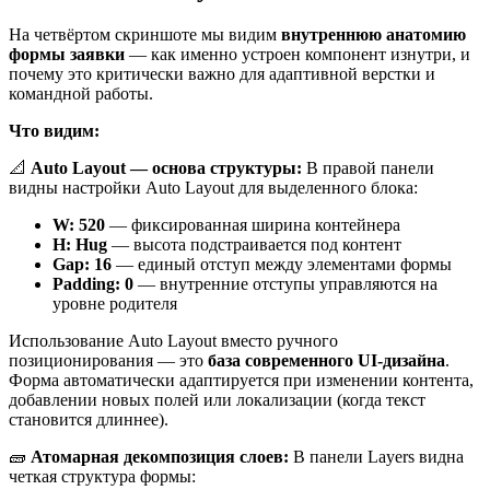
На четвёртом скриншоте мы видим
внутреннюю анатомию
формы заявки
— как именно устроен компонент изнутри, и
почему это критически важно для адаптивной верстки и
командной работы.
Что видим:
📐
Auto Layout — основа структуры:
В правой панели
видны настройки Auto Layout для выделенного блока:
W: 520
— фиксированная ширина контейнера
H: Hug
— высота подстраивается под контент
Gap: 16
— единый отступ между элементами формы
Padding: 0
— внутренние отступы управляются на
уровне родителя
Использование Auto Layout вместо ручного
позиционирования — это
база современного UI-дизайна
.
Форма автоматически адаптируется при изменении контента,
добавлении новых полей или локализации (когда текст
становится длиннее).
🧱
Атомарная декомпозиция слоев:
В панели Layers видна
четкая структура формы: