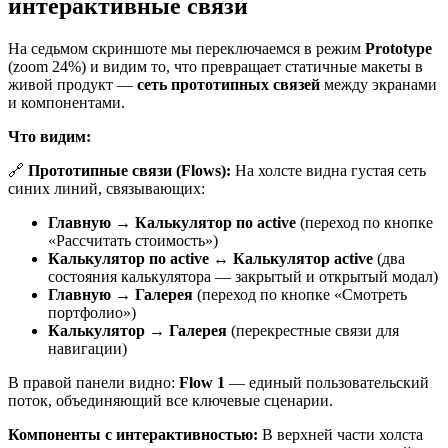
интерактивные связи
На седьмом скриншоте мы переключаемся в режим
Prototype
(zoom 24%) и видим то, что превращает статичные макеты в
живой продукт —
сеть прототипных связей
между экранами
и компонентами.
Что видим:
🔗
Прототипные связи (Flows):
На холсте видна густая сеть
синих линий, связывающих:
Главную
→
Калькулятор по active
(переход по кнопке
«Рассчитать стоимость»)
Калькулятор по active
↔
Калькулятор active
(два
состояния калькулятора — закрытый и открытый модал)
Главную
→
Галерея
(переход по кнопке «Смотреть
портфолио»)
Калькулятор
→
Галерея
(перекрестные связи для
навигации)
В правой панели видно:
Flow 1
— единый пользовательский
поток, объединяющий все ключевые сценарии.
Компоненты с интерактивностью:
В верхней части холста