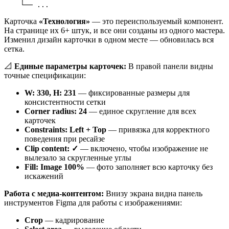
    └── ...
Карточка
«Технология»
— это переиспользуемый компонент.
На странице их 6+ штук, и все они созданы из одного мастера.
Изменил дизайн карточки в одном месте — обновилась вся
сетка.
📐
Единые параметры карточек:
В правой панели видны
точные спецификации:
W: 330, H: 231
— фиксированные размеры для
консистентности сетки
Corner radius: 24
— единое скругление для всех
карточек
Constraints: Left + Top
— привязка для корректного
поведения при ресайзе
Clip content: ✓
— включено, чтобы изображение не
вылезало за скругленные углы
Fill: Image 100%
— фото заполняет всю карточку без
искажений
Работа с медиа-контентом:
Внизу экрана видна панель
инструментов Figma для работы с изображениями:
Crop
— кадрирование