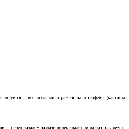
енерируется — всё визуально отражено на интерфейсе (картинки
.
 — перед началом раздачи дилер кладёт чипы на стол, звучит