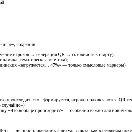
ты
«игре», сохранив:
чение игроков → генерация QR → готовность к старту);
инамика, тематическая эстетика);
(никаких «загружается… 47%» — только смысловые маркеры).
 что происходит: стол формируется, игроки подключаются, QR г
 случайно»).
ику «Что вообще происходит?» — особенно важно для новичков
 не просто брендинг, а ритуал старта: как в реальном покере