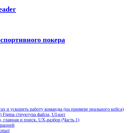
eader
спортивного покера
тах и ускорить работу команды (на примере реального кейса)
) Figma структура файла, UI-кит
 главная и поиск. UX-разбор (Часть 1)
ерацией
 опыт