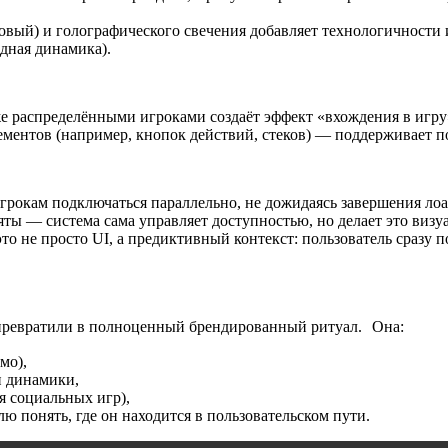
вый) и голографического свечения добавляет технологичности
ндная динамика).
е распределёнными игроками создаёт эффект «вхождения в игру»,
n элементов (например, кнопок действий, стеков) — поддерживае
игрокам подключаться параллельно, не дожидаясь завершения ло
яты — система сама управляет доступностью, но делает это визуа
 не просто UI, а предиктивный контекст: пользователь сразу пон
 превратили в полноценный брендированный ритуал. Она:
мо),
и динамики,
я социальных игр),
лю понять, где он находится в пользовательском пути.