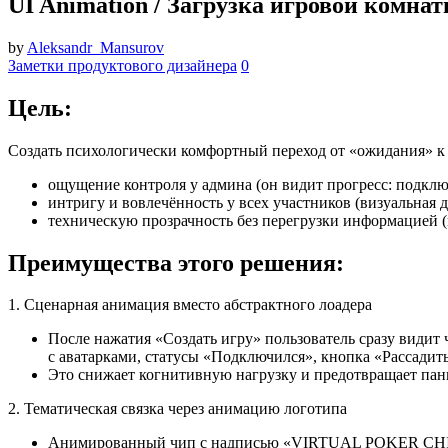
UI Animation / Загрузка игровой комна
by
Aleksandr_Mansurov
Заметки продуктового дизайнера
0
Цель:
Создать психологически комфортный переход от «ожидания» к 
ощущение контроля у админа (он видит прогресс: подклю
интригу и вовлечённость у всех участников (визуальная д
техническую прозрачность без перегрузки информацией 
Преимущества этого решения:
1. Сценарная анимация вместо абстрактного лоадера
После нажатия «Создать игру» пользователь сразу видит
с аватарками, статусы «Подключился», кнопка «Рассадить
Это снижает когнитивную нагрузку и предотвращает пан
2. Тематическая связка через анимацию логотипа
Анимированный чип с надписью «VIRTUAL POKER CHIPS» —