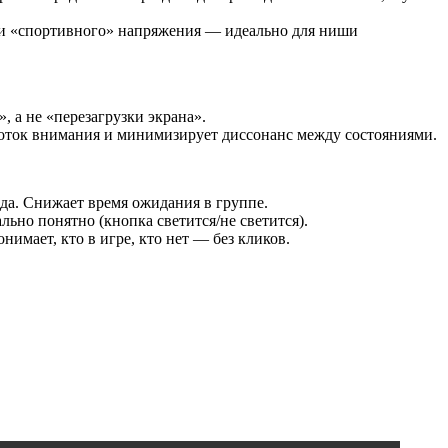
 и «спортивного» напряжения — идеально для ниши
 а не «перезагрузки экрана».
т поток внимания и минимизирует диссонанс между состояниями.
ада. Снижает время ожидания в группе.
льно понятно (кнопка светится/не светится).
имает, кто в игре, кто нет — без кликов.