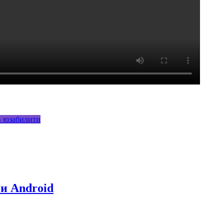
в
юзабилити
 и Android