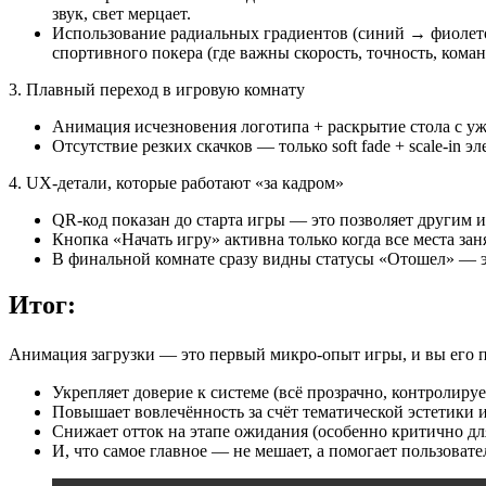
звук, свет мерцает.
Использование радиальных градиентов (синий → фиолето
спортивного покера (где важны скорость, точность, кома
3. Плавный переход в игровую комнату
Анимация исчезновения логотипа + раскрытие стола с уж
Отсутствие резких скачков — только soft fade + scale-i
4. UX-детали, которые работают «за кадром»
QR-код показан до старта игры — это позволяет другим 
Кнопка «Начать игру» активна только когда все места зан
В финальной комнате сразу видны статусы «Отошел» — это
Итог:
Анимация загрузки — это первый микро-опыт игры, и вы его
Укрепляет доверие к системе (всё прозрачно, контролируе
Повышает вовлечённость за счёт тематической эстетики 
Снижает отток на этапе ожидания (особенно критично дл
И, что самое главное — не мешает, а помогает пользовате