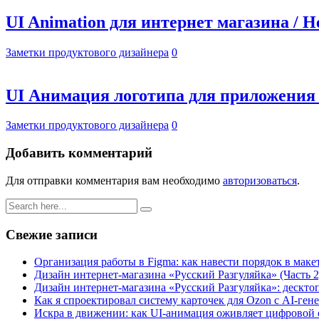
UI Animation для интернет магазина / H
Заметки продуктового дизайнера
0
UI Анимация логотипа для приложения 
Заметки продуктового дизайнера
0
Добавить комментарий
Для отправки комментария вам необходимо
авторизоваться
.
Свежие записи
Организация работы в Figma: как навести порядок в маке
Дизайн интернет-магазина «Русский Разгуляйка» (Часть 2
Дизайн интернет-магазина «Русский Разгуляйка»: десктоп,
Как я спроектировал систему карточек для Ozon с AI-ген
Искра в движении: как UI-анимация оживляет цифровой