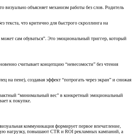
то визуально объясняет механизм работы без слов. Родитель
з текста, что критично для быстрого скроллинга на
 может сам обуваться”. Это эмоциональный триггер, который
новенно считывает концепцию “невесомости” без чтения
ц на пене), создавая эффект “потрогать через экран” и снижая
страктный “минимальный вес” в конкретный эмоциональный
вает к покупке.
 визуальная коммуникация формирует первое впечатление,
вную нагрузку, повышают CTR и ROI рекламных кампаний, а