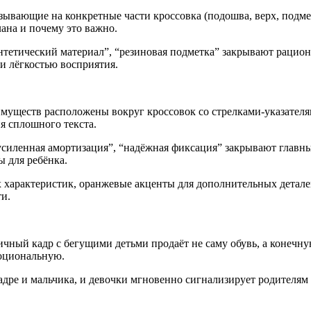
ывающие на конкретные части кроссовка (подошва, верх, подме
лана и почему это важно.
етический материал”, “резиновая подметка” закрывают рациона
и лёгкостью восприятия.
муществ расположены вокруг кроссовок со стрелками-указателям
я сплошного текста.
иленная амортизация”, “надёжная фиксация” закрывают главные 
ы для ребёнка.
характеристик, оранжевые акценты для дополнительных деталей
ти.
ный кадр с бегущими детьми продаёт не саму обувь, а конечную
моциональную.
дре и мальчика, и девочки мгновенно сигнализирует родителям