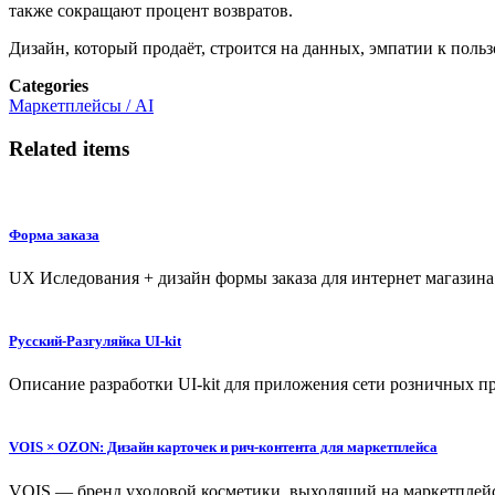
также сокращают процент возвратов.
Дизайн, который продаёт, строится на данных, эмпатии к поль
Categories
Маркетплейсы / AI
Related items
Форма заказа
UX Иследования + дизайн формы заказа для интернет магазина
Русский-Разгуляйка UI-kit
Описание разработки UI-kit для приложения сети розничных 
VOIS × OZON: Дизайн карточек и рич-контента для маркетплейса
VOIS — бренд уходовой косметики, выходящий на маркетплей