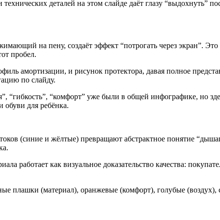
и технических деталей на этом слайде даёт глазу “выдохнуть” 
имающий на пену, создаёт эффект “потрогать через экран”. Эт
тот пробел.
филь амортизации, и рисунок протектора, давая полное предс
ацию по слайду.
, “гибкость”, “комфорт” уже были в общей инфографике, но зде
и обуви для ребёнка.
ков (синие и жёлтые) превращают абстрактное понятие “дышащи
ка.
ала работает как визуальное доказательство качества: покупате
ые плашки (материал), оранжевые (комфорт), голубые (воздух),