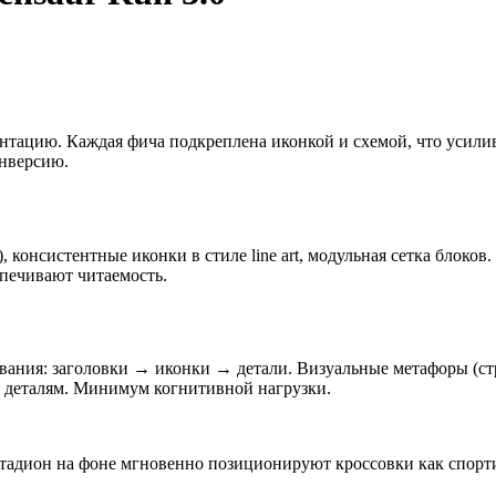
ентацию. Каждая фича подкреплена иконкой и схемой, что усили
нверсию.
консистентные иконки в стиле line art, модульная сетка блоков
спечивают читаемость.
ания: заголовки → иконки → детали. Визуальные метафоры (стр
м деталям. Минимум когнитивной нагрузки.
тадион на фоне мгновенно позиционируют кроссовки как спорти