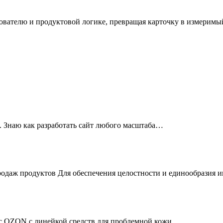
зователю и продуктовой логике, превращая карточку в измеримы
. Знаю как разработать сайт любого масштаба…
продаж продуктов Для обеспечения целостности и единообразия
с OZON с линейкой средств для проблемной кожи.…