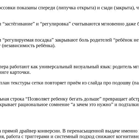
совки показаны спереди (липучка открыта) и сзади (закрыта), ч
“застёгивание” и “регулировка” считываются мгновенно даже бе
 “регулируемая посадка” закрывают боль родителей “ребёнок не
 (независимость ребёнка).
ера работают как универсальный визуальный язык: родитель мг
инге карточки.
ан текстуры сетки повторяет приём из слайда про подошву (пале
ная строка “Позволяет ребенку бегать дольше” превращает аб
закрывает рациональное сомнение “а зачем это нужно” и подталки
 а прямой драйвер конверсии. В перенасыщенной выдаче именно
рхия, работа с триггерами и системный подход снижают когнити