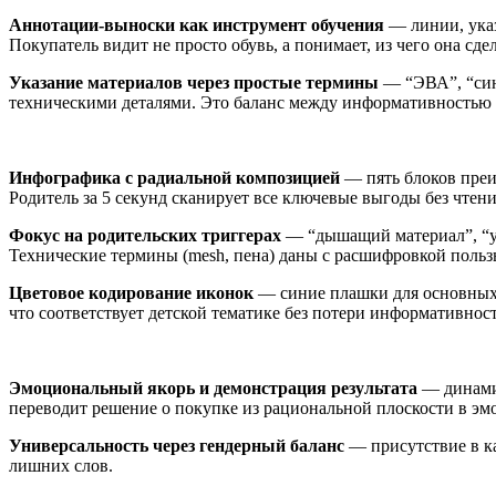
Аннотации-выноски как инструмент обучения
— линии, указ
Покупатель видит не просто обувь, а понимает, из чего она сде
Указание материалов через простые термины
— “ЭВА”, “синт
техническими деталями. Это баланс между информативностью 
Инфографика с радиальной композицией
— пять блоков преи
Родитель за 5 секунд сканирует все ключевые выгоды без чтени
Фокус на родительских триггерах
— “дышащий материал”, “ус
Технические термины (mesh, пена) даны с расшифровкой польз
Цветовое кодирование иконок
— синие плашки для основных 
что соответствует детской тематике без потери информативнос
Эмоциональный якорь и демонстрация результата
— динамич
переводит решение о покупке из рациональной плоскости в э
Универсальность через гендерный баланс
— присутствие в ка
лишних слов.