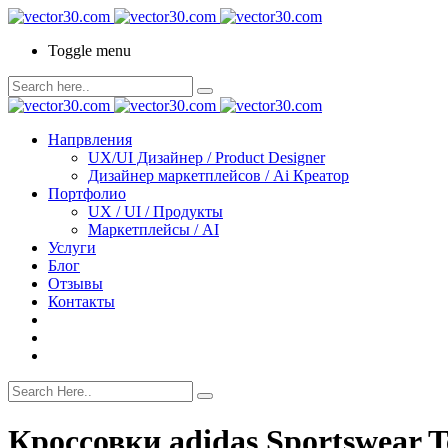
Toggle menu
Напрвления
UX/UI Дизайнер / Product Designer
Дизайнер маркетплейсов / Ai Креатор
Портфолио
UX / UI / Продукты
Маркетплейсы / AI
Услуги
Блог
Отзывы
Контакты
Кроссовки adidas Sportswear T