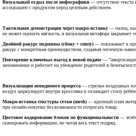
Визуальный отдых после инфографики
— отсутствие текста 
ассоциацию с продуктом перед целевым действием.
Тактильная демонстрация через макро-вставку
— палец, наж
не может оценить мягкость, и визуальная метафора закрывает э
Двойной ракурс подошвы (сбоку + снизу)
— показывает и про
ракурс с конкретным преимуществом, создавая логичную навиг
Повторение ключевых выгод в новой подаче
— “амортизация”
запоминание и работает на убеждение родителей в безопасност
Визуализация невидимого процесса
— стрелки воздушных пото
воздух циркулирует внутри кроссовка и охлаждает стопу ребён
Макро-вставка текстуры сетки (mesh)
— крупный план матери
при онлайн-покупке без возможности потрогать товар.
Цветовое кодирование блоков по функциональности
— зелён
сканировать информацию, не читая весь текст подряд.