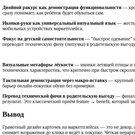
Двойной ракурс как демонстрация функциональности
— крос
сразу понимает, как ребёнок будет обуваться сам.
Иконки-руки как универсальный визуальный язык
— жесты 
мобильных устройствах маркетплейса.
Фокус на детской самостоятельности
— “быстрое одевание” и
переводит техническую фичу (липучка) в родительскую выгоду
Визуальные метафоры лёгкости
— иконки летящей птицы и п
технических характеристик, что критично при быстром скролл
Тактильная демонстрация через макро-вставку
— крупный пл
барьер онлайн-покупки обуви без примерки.
Перевод технической фичи в родительскую выгоду
— финаль
результат. Это классический приём feature → benefit, который 
Вывод
Грамотный дизайн карточек на маркетплейсах — это не декор,
снимает возражения до клика и ведёт к покупке. Чёткая иера