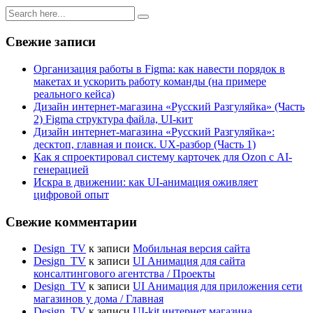
Свежие записи
Организация работы в Figma: как навести порядок в
макетах и ускорить работу команды (на примере
реального кейса)
Дизайн интернет-магазина «Русский Разгуляйка» (Часть
2) Figma структура файла, UI-кит
Дизайн интернет-магазина «Русский Разгуляйка»:
десктоп, главная и поиск. UX-разбор (Часть 1)
Как я спроектировал систему карточек для Ozon с AI-
генерацией
Искра в движении: как UI-анимация оживляет
цифровой опыт
Свежие комментарии
Design_TV
к записи
Мобильная версия сайта
Design_TV
к записи
UI Анимация для сайта
консалтингового агентства / Проекты
Design_TV
к записи
UI Анимация для приложения сети
магазинов у дома / Главная
Design_TV
к записи
UI-kit интернет магазина