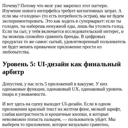
Почему? Потому что мозг уже закрепил этот паттерн.
Изучение нового интерфейса требует когнитивных затрат. А
если мы «голодны» (то есть потребность острая), мы не будем
экспериментировать. Это как ходить в супермаркет: если ты
голоден, ты наберешь ненужной еды, лишь бы утолить голод.
Если ты сыт, у тебя включается исследовательский интерес, и
ты можешь спокойно сравнить бренды. В цифровых
продуктах то же самое: сытый, удовлетворенный пользователь
не будет менять привычное приложение просто из
любопытства.
Уровень 5: UI-дизайн как финальный
арбитр
Допустим, у нас есть 5 приложений в вакууме. У них
одинаковые функции, одинаковый UX, одинаковый уровень
пиара и узнаваемости.
И вот здесь на сцену выходит UI-дизайн. Если в одном
приложении красный текст на желтом фоне, мелкий шрифт,
слабая контрастность и крошечные кнопки, в которые
невозможно попасть пальцем, — пользователь уйдет. Мы
выберем то приложение, которое визуально грамотно,