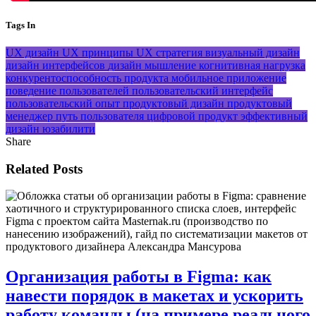
Tags In
UX дизайн
UX принципы
UX стратегия
визуальный дизайн
дизайн интерфейсов
дизайн мышление
когнитивная нагрузка
конкурентоспособность продукта
мобильное приложение
поведение пользователей
пользовательский интерфейс
пользовательский опыт
продуктовый дизайн
продуктовый
менеджер
путь пользователя
цифровой продукт
эффективный
дизайн
юзабилити
Share
Related Posts
Организация работы в Figma: как
навести порядок в макетах и ускорить
работу команды (на примере реального